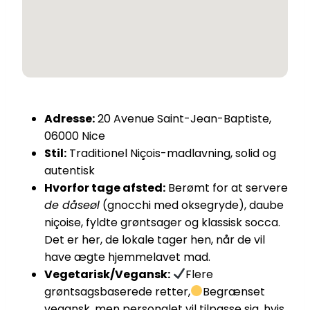
Adresse:
20 Avenue Saint-Jean-Baptiste,
06000 Nice
Stil:
Traditionel Niçois-madlavning, solid og
autentisk
Hvorfor tage afsted:
Berømt for at servere
de dåseøl
(gnocchi med oksegryde), daube
niçoise, fyldte grøntsager og klassisk socca.
Det er her, de lokale tager hen, når de vil
have ægte hjemmelavet mad.
Vegetarisk/Vegansk:
Flere
grøntsagsbaserede retter,
Begrænset
vegansk, men personalet vil tilpasse sig, hvis