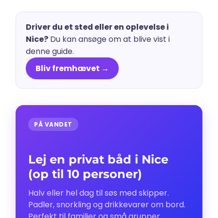
Driver du et sted eller en oplevelse i
Nice?
Du kan ansøge om at blive vist i
denne guide.
Bliv fremhævet →
PÅ VANDET
Lej en privat båd i Nice
(op til 10 personer)
Halv eller hel dag til søs med skipper.
Padler, snorkling og drikkevarer om bord.
Perfekt til familier og små grupper.