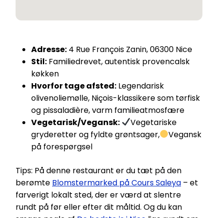
Adresse:
4 Rue François Zanin, 06300 Nice
Stil:
Familiedrevet, autentisk provencalsk
køkken
Hvorfor tage afsted:
Legendarisk
olivenoliemølle, Niçois-klassikere som tørfisk
og pissaladière, varm familieatmosfære
Vegetarisk/Vegansk:
Vegetariske
gryderetter og fyldte grøntsager,
Vegansk
på forespørgsel
Tips: På denne restaurant er du tæt på den
berømte
Blomstermarked på Cours Saleya
– et
farverigt lokalt sted, der er værd at slentre
rundt på før eller efter dit måltid. Og du kan