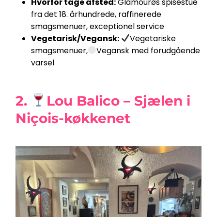
Hvorfor tage afsted:
Glamourøs spisestue
fra det 18. århundrede, raffinerede
smagsmenuer, exceptionel service
Vegetarisk/Vegansk:
Vegetariske
smagsmenuer,
Vegansk med forudgående
varsel
2.
Lou Balico – Sjælen i
Niçois-køkkenet