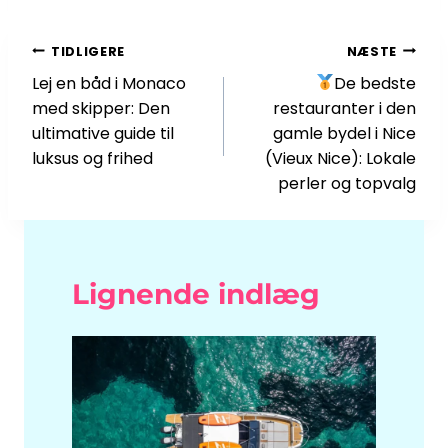
Indlægsnavigation
TIDLIGERE
NÆSTE
Lej en båd i Monaco
De bedste
med skipper: Den
restauranter i den
ultimative guide til
gamle bydel i Nice
luksus og frihed
(Vieux Nice): Lokale
perler og topvalg
Lignende indlæg