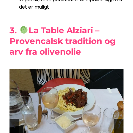
det er muligt
3.
La Table Alziari –
Provencalsk tradition og
arv fra olivenolie