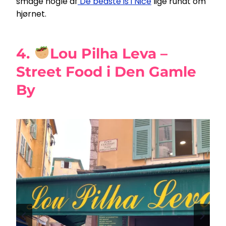
smage nogle af
De bedste is i Nice
lige rundt om
hjørnet.
4.
Lou Pilha Leva –
Street Food i Den Gamle
By