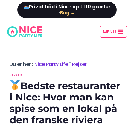
Spring
Privat båd i Nice · op til 10 gæster
til
·
Bog →
indhold
MENU
Du er her :
Nice Party Life
"
Rejser
REJSER
Bedste restauranter
i Nice: Hvor man kan
spise som en lokal på
den franske riviera