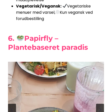
Vegetarisk/Vegansk:
Vegetariske
menuer med varsel,
Kun vegansk ved
forudbestilling
6.
Papirfly –
Plantebaseret paradis