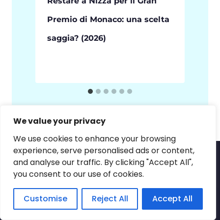
e
Restare a Nizza per il Gran
Premio di Monaco: una scelta
saggia? (2026)
We value your privacy
We use cookies to enhance your browsing
experience, serve personalised ads or content,
and analyse our traffic. By clicking "Accept All",
ESPLORA NIZZA
you consent to our use of cookies.
×
Una domanda?
Gite in barca
Customise
Reject All
Accept All
Scrivi a Léa
Degustazione di vini