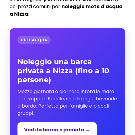
dei prezzi comuni per
noleggio moto d'acqua
a Nizza
:
SULL'ACQUA
Noleggio una barca
privata a Nizza (fino a 10
persone)
Mezza giornata o giornata intera in mare
con skipper. Paddle, snorkeling e bevande
a bordo. Perfetto per famiglie e piccoli
gruppi.
Vedi la barca e prenota →